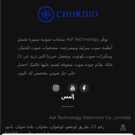
توفّر Aa1 Technology منتجات صوتية مميزة تشمل
أنظمة صوت منزلية ومسرحية، مضخمات صوت للجيتار،
ومكبرات صوت بلوتوث. وبفضل خبرتنا التي تزيد عن 22
عامًا، نقدّم جودة صوت متفوقة يُعتمد عليها عالميًا. احصل
على حل صوتي مخصص لك اليوم.
إلمس
Aa1 Technology Electronic Co., Limited
رقم 22، طريق لونغغو، لونغوان، شاوان، بلدة شوان، بانيو،
قوانغتشو، الصين، 511483