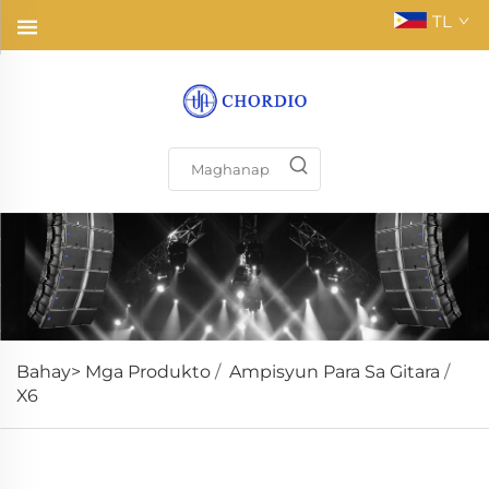
TL
Bahay>
Mga Produkto
/
Ampisyun Para Sa Gitara
/
X6