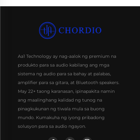
Aa1 Technology ay nag-aalok ng premium na
produkto para sa audio kabilang ang mga
sistema ng audio para sa bahay at palabas,
amplifier para sa gitara, at Bluetooth speakers.
May 22+ taong karanasan, ipinapakita namin
ang maalinghang kalidad ng tunog na
pinagkukunan ng tiwala mula sa buong
mundo. Kumakuha ng iyong pribadong
solusyon para sa audio ngayon.