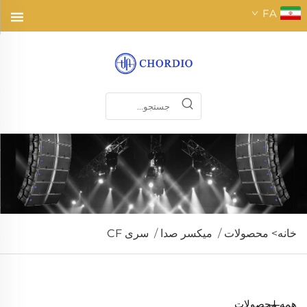
FA
خانه>
محصولات
/
میکسر صدا
/
سری CF
همه محصولات