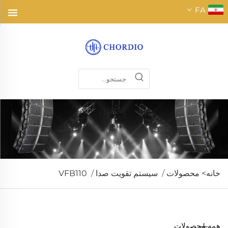
FA
خانه>
محصولات
/
سیستم تقویت صدا
/
VFB110
همه محصولات