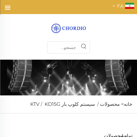
FA
خانه>
محصولات
/
سیستم کلوپ بار KTV
KD15G
/
تمام محصولات