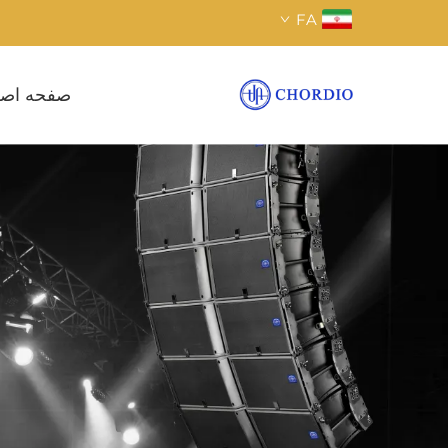
FA
صفحه اص