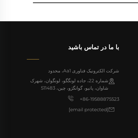
با ما در تماس باشید
شرکت الکترونیک فناوری Aa1، محدود
شماره 22، جاده لونگگو، لونگوان، شهرک
شاوان، پانیو، گوانگژو، چین، 511483
+86-19588875523
[email protected]