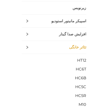
زیرنویس
اسپیکر مانیتور استودیو
افزایش صدا گیتار
تئاتر خانگی
HT12
HC6T
HC6B
HC5C
HC5R
M10