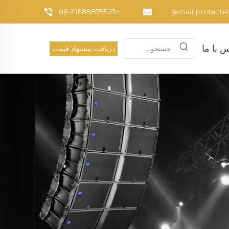
+86-19588875523
 با ما
دریافت پیشنهاد قیمت