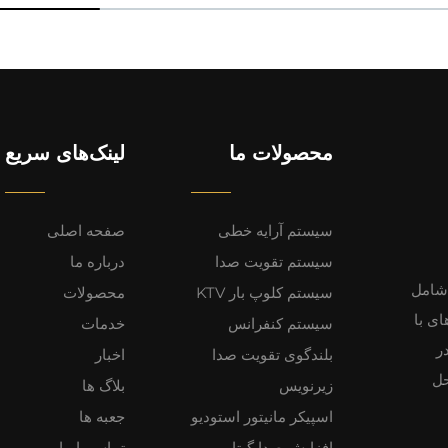
محصولات ما
لینک‌های سریع
سیستم آرایه خطی
صفحه اصلی
سیستم تقویت صدا
درباره ما
ئه می‌دهد، شامل
سیستم کلوپ بار KTV
محصولات
ی با
سیستم کنفرانس
خدمات
 در
بلندگوی تقویت صدا
اخبار
حل
زیرنویس
بلاگ ها
اسپیکر مانیتور استودیو
جعبه ها
افزایش صدا گیتار
تماس با ما