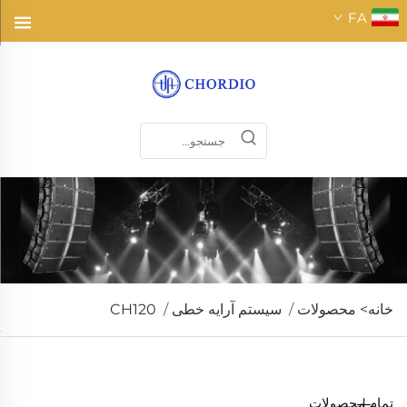
FA
خانه>
محصولات
/
سیستم آرایه خطی
/
CH120
تمام محصولات