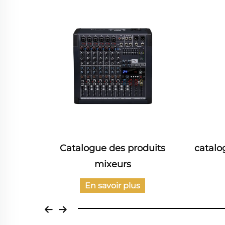
des produits
catalogue audio professionnel
eurs
12"
oir plus
En savoir plus