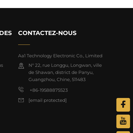
IDES
CONTACTEZ-NOUS
Aa1 Technology Electronic Co., Limited
us
N° 22, rue Longgu, Longwan, ville
de Shawan, district de Panyu,
Guangzhou, Chine, 511483
+86-19588875523
[email protected]