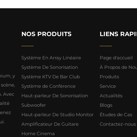
NOS PRODUITS
LIENS RAP
Système En Array Linéaire
Page d'accueil
Système De Sonorisation
À Propos de No
mium, y
Système KTV De Bar Club
Produits
 scène,
Système de Conférence
Service
h. Avec
Haut-parleur De Sonorisation
Actualités
alité
Subwoofer
Blogs
tenez
Haut-parleur De Studio Monitor
Études de Cas
ui.
Amplificateur De Guitare
Contactez-nous
Home Cinema