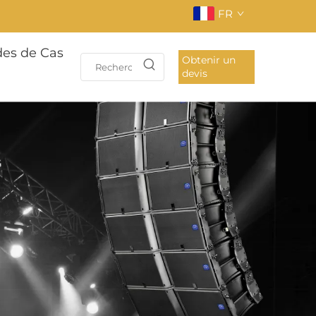
FR
des de Cas
Obtenir un
devis