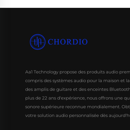
Aa1 Technology propose des produits audio pre
compris des systèmes audio pour la maison et la
des amplis de guitare et des enceintes Bluetoot
plus de 22 ans d'expérience, nous offrons une qu
sonore supérieure reconnue mondialement. Ob
votre solution audio personnalisée dès aujourd'h