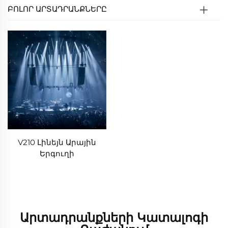
ԲՈԼՈՐ ԱՐՏԱԴՐԱՆՔՆԵՐԸ
V210 Լինեյն Արային
Երգուղի
Արտադրանքների Կատալոգի