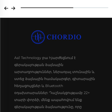
Aa1 Technology բա hjարժեցնում է
գերակայության ձայնային
արտադրություններ, ներառյալ տունային և
ստեջ ձայնային համակարգեր, գիտարային
հեղացույցներ և Bluetooth
օդախտարաններ: Դաշնակցությամբ 22+
տարի փորձի, մենք ապահովում ենք
գերակայության ձայնաությունը, որը