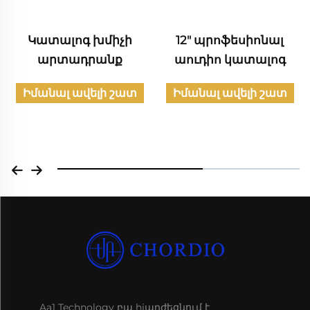
Կատալոգ խմիչի
12" պրոֆեսիոնալ
արտադրանք
աուդիո կատալոգ
Իմանալ ավելի շատ
Իմանալ ավելի շատ
Aa1 Technology բա hjարժեցնում է