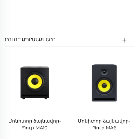
Մասնագիտական մոնիտորներ, որոնք
ապահովում են բարձր հնչյունային
մանրամասների վերականգնում և ցածր
դեֆորմացիա, հարմար են ինչպես ստուդիաների,
այնպես էլ տնային տարբերակների համար:
ԲՈԼՈՐ ԱՊՐԱՆՔՆԵՐԸ
Մոնիտոր ձայնավոր-
Մոնիտոր ձայնավոր-
Պուր MA10
Պուր MA6