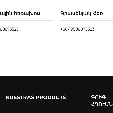
լային հեռախոս
Գրասենյակ Հեռ
588875523
+86-19588875523
NUESTRAS PRODUCTS
ԳՐԻԳ
ՀՂՈՒՄՆ