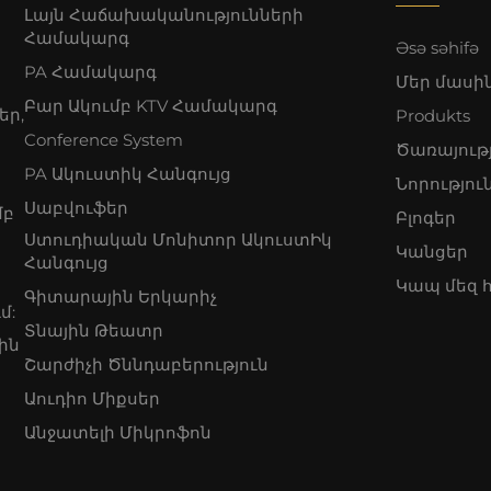
Լայն Հաճախականությունների
Համակարգ
Əsə səhifə
PA Համակարգ
Մեր մասի
Բար Ակումբ KTV Համակարգ
եր,
Produkts
Conference System
Ծառայութ
PA Ակուստիկ Հանգույց
Նորությու
Սաբվուֆեր
մբ
Բլոգեր
Ստուդիական Մոնիտոր ԱկուստԻկ
Կանցեր
Հանգույց
Կապ մեզ 
Գիտարային Երկարիչ
մ:
Տնային Թեատր
ին
Շարժիչի Ծննդաբերություն
Աուդիո Միքսեր
Անջատելի Միկրոֆոն