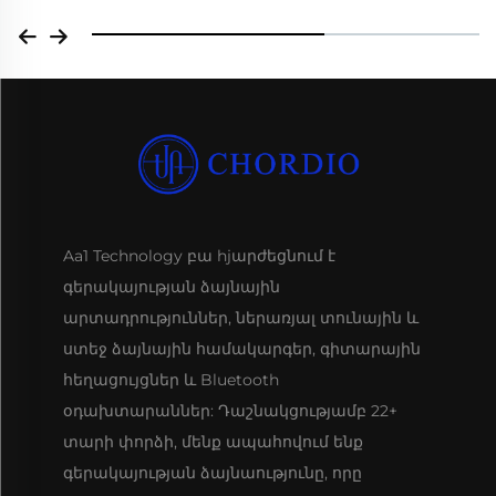
Aa1 Technology բա hjարժեցնում է
գերակայության ձայնային
արտադրություններ, ներառյալ տունային և
ստեջ ձայնային համակարգեր, գիտարային
հեղացույցներ և Bluetooth
օդախտարաններ: Դաշնակցությամբ 22+
տարի փորձի, մենք ապահովում ենք
գերակայության ձայնաությունը, որը