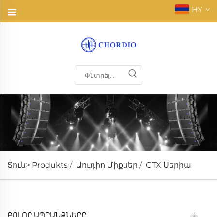
HY
Տուն>
Produkts
/
Աուդիո Միքսեր
/
CTX Սերիա
ԲՈԼՈՐ ԱՊՐԱՆՔՆԵՐԸ