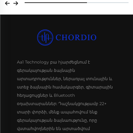
Aa1 Technology բա hjարժեցնում է
գերակայության ձայնային
արտադրություններ, ներառյալ տունային և
ստեջ ձայնային համակարգեր, գիտարային
հեղացույցներ և Bluetooth
օդախտարաններ: Դաշնակցությամբ 22+
տարի փորձի, մենք ապահովում ենք
գերակայության ձայնաությունը, որը
վստահվողներին են արտածվում