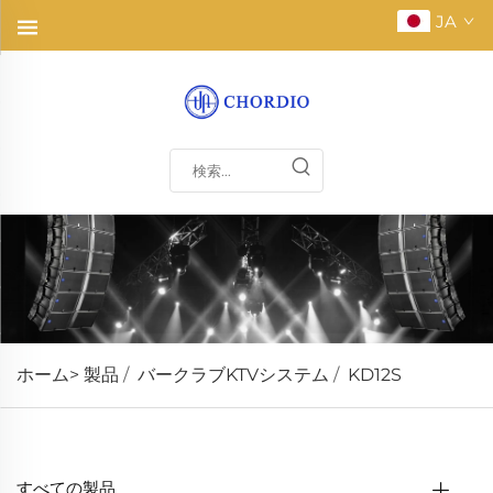
JA
ホーム>
製品
/
バークラブKTVシステム
/
KD12S
すべての製品