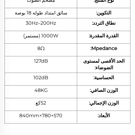
نوع المنتج:
مضخم الصوت
التكوين:
سائق امتداد طوله 18 بوصة
نطاق التردد:
30Hz–200Hz
القدرة المقدرة:
1000W (مستمر)
8Ω
Mpedance:
الحد الأقصى لمستوى
127dB
الضوضاء:
الحساسية:
102dB
الوزن الصافي:
48KG
الوزن الإجمالي:
52كغ
الأبعاد:
570×780×840mm