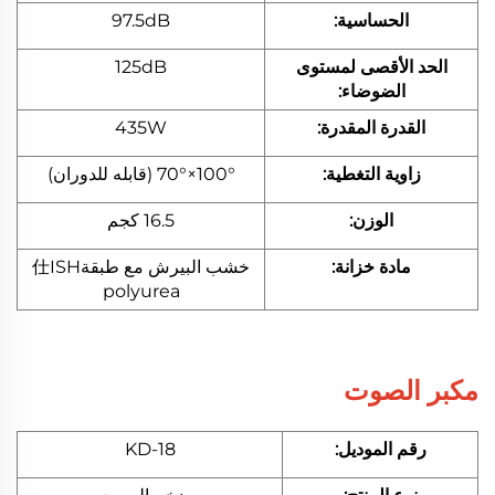
الحساسية:
97.5dB
الحد الأقصى لمستوى
125dB
الضوضاء:
القدرة المقدرة:
435W
زاوية التغطية:
100°×70° (قابله للدوران)
الوزن:
16.5 كجم
مادة خزانة:
خشب البيرش مع طبقة仕ISH
polyurea
مكبر الصوت
رقم الموديل:
KD-18