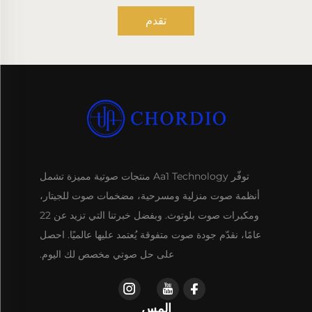
تقدم
توفّر Aa1 Technology منتجات صوتية مميزة تشمل
أنظمة صوت منزلية ومسرحية، مضخمات صوت للجيتار،
ومكبرات صوت بلوتوث. وبفضل خبرتنا التي تزيد عن 22
عامًا، نقدّم جودة صوت متفوقة يُعتمد عليها عالميًا. احصل
على حل صوتي مخصص لك اليوم.
إلمس