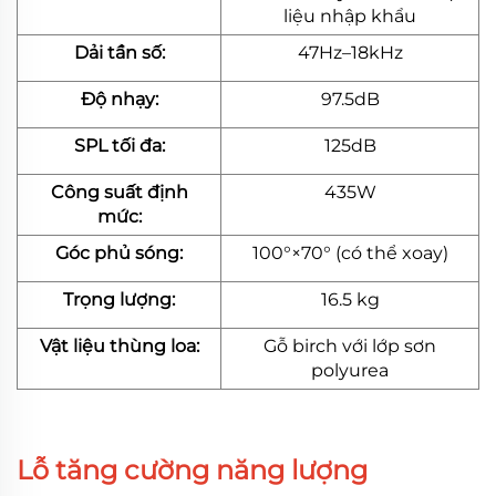
liệu nhập khẩu
Dải tần số:
47Hz–18kHz
Độ nhạy:
97.5dB
SPL tối đa:
125dB
Công suất định
435W
mức:
Góc phủ sóng:
100°×70° (có thể xoay)
Trọng lượng:
16.5 kg
Vật liệu thùng loa:
Gỗ birch với lớp sơn
polyurea
Lỗ tăng cường năng lượng