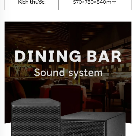
Kích thước:
570×780×840mm