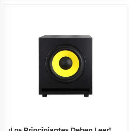
sonido antes de que llegue a los altavoces, lo
que generalmente significa...
¡Los Principiantes Deben Leer!