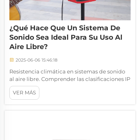
¿Qué Hace Que Un Sistema De
Sonido Sea Ideal Para Su Uso Al
Aire Libre?
2025-06-06 15:46:18
Resistencia climática en sistemas de sonido
al aire libre. Comprender las clasificaciones IP
para la durabilidad al exterior. La clasificación
VER MÁS
IP importa mucho en cuanto a cuánto
tiempo durarán los sistemas de sonido al aire
libre. Estas clasificaciones de protección
contra la entrada básicamente nos indican
qué tan bien protegidos...