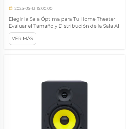
2025-05-13 15:00:00
Elegir la Sala Óptima para Tu Home Theater
Evaluar el Tamaño y Distribución de la Sala Al
elegir una sala para una configuración de
VER MÁS
home theater, comienza analizando el
tamaño real del espacio y qué tipo de
distribución tiene sentido. La sala debe tener
suficiente espacio para...