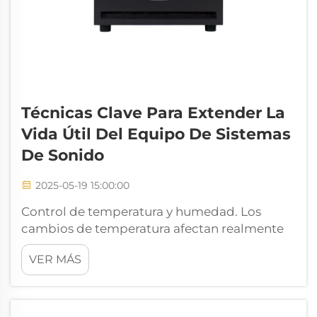
Técnicas Clave Para Extender La
Vida Útil Del Equipo De Sistemas
De Sonido
2025-05-19 15:00:00
Control de temperatura y humedad. Los
cambios de temperatura afectan realmente
el funcionamiento de los sistemas de sonido
VER MÁS
porque interfieren con la electrónica en su
interior. Cuando las temperaturas suben o
bajan demasiado, componentes como
capacitores y resistencias empiezan a