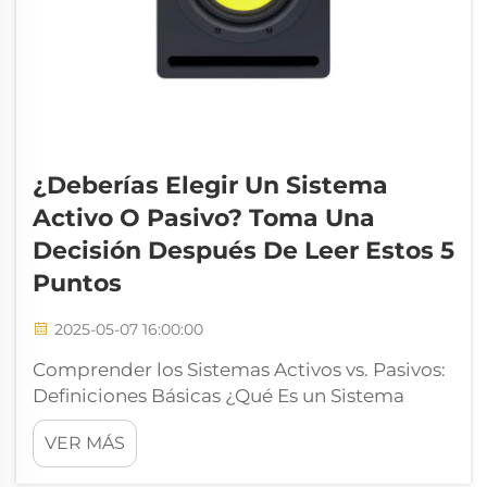
¿Deberías Elegir Un Sistema
Activo O Pasivo? Toma Una
Decisión Después De Leer Estos 5
Puntos
2025-05-07 16:00:00
Comprender los Sistemas Activos vs. Pasivos:
Definiciones Básicas ¿Qué Es un Sistema
Activo? Los sistemas de audio activos
VER MÁS
funcionan de manera diferente porque tienen
componentes alimentados que amplifican el