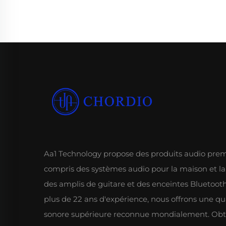
Aa1 Technology propose des produits audio pre
compris des systèmes audio pour la maison et la
des amplis de guitare et des enceintes Bluetoot
plus de 22 ans d'expérience, nous offrons une qu
sonore supérieure reconnue mondialement. Ob