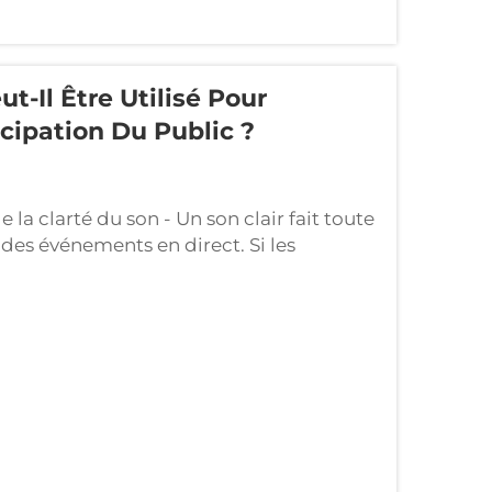
 le système est protégé...
-Il Être Utilisé Pour
cipation Du Public ?
a clarté du son - Un son clair fait toute
 des événements en direct. Si les
e passe ou manquent des parties de
ce de la même manière. La qualité audio...