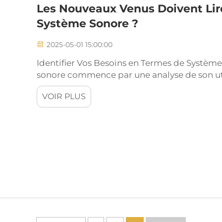
Les Nouveaux Venus Doivent Lir
Système Sonore ?
2025-05-01 15:00:00
Identifier Vos Besoins en Termes de Systèm
sonore commence par une analyse de son util
visionnage de films, ou les deux. Lorsqu'un
VOIR PLUS
musique, elle a souvent besoin d'une meille
en fréquence plus large, tandis que pour le v
effets spéciaux sonores sont primordiaux.