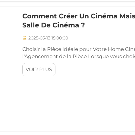
Comment Créer Un Cinéma Mais
Salle De Cinéma ?
2025-05-13 15:00:00
Choisir la Pièce Idéale pour Votre Home Ciné
l'Agencement de la Pièce Lorsque vous choi
home cinéma, commencez par examiner sa tai
VOIR PLUS
d'aménagement serait le plus approprié. La 
pour accueillir confortablement les sièges, 
en permettant une circulation aisée.