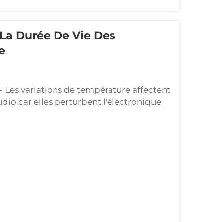
 La Durée De Vie Des
e
- Les variations de température affectent
io car elles perturbent l'électronique
ou diminue trop, des composants tels
mmencent à se dégrader avec le temps...