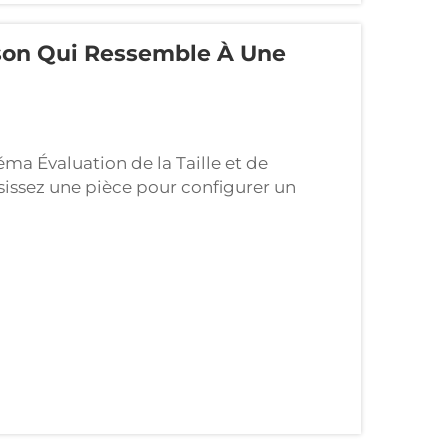
on Qui Ressemble À Une
ma Évaluation de la Taille et de
sissez une pièce pour configurer un
lle réelle et déterminer quel type
pièce doit disposer d'un espace suffisant
les écrans et les équipements audio, tout