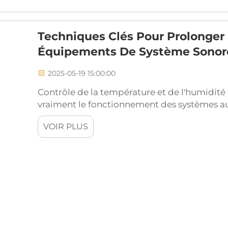
Techniques Clés Pour Prolonger
Équipements De Système Sonor
2025-05-19 15:00:00
Contrôle de la température et de l'humidité 
vraiment le fonctionnement des systèmes aud
interne. Lorsque la température augmente 
VOIR PLUS
que les condensateurs et les résistances co