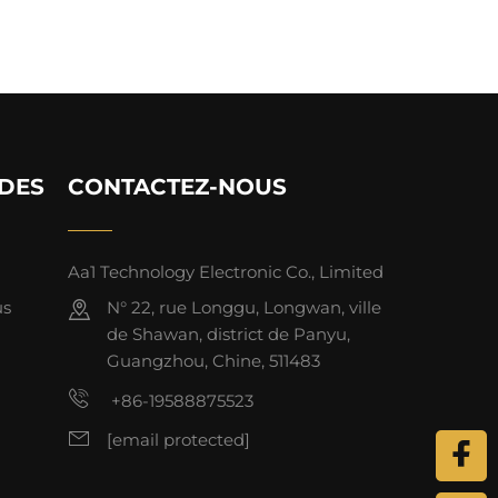
IDES
CONTACTEZ-NOUS
Aa1 Technology Electronic Co., Limited
us
N° 22, rue Longgu, Longwan, ville
de Shawan, district de Panyu,
Guangzhou, Chine, 511483
+86-19588875523
[email protected]