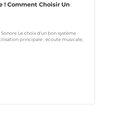
e ! Comment Choisir Un
e Sonore Le choix d'un bon système
isation principale : écoute musicale,
e personne écoute régulièrement de la
ure clarté des médiums et d'une réponse
isionnage de films, l'immersion et les