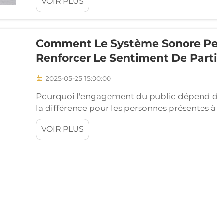
VOIR PLUS
intrusions indiquent simplement à quel point
Comment Le Système Sonore Peut
Renforcer Le Sentiment De Parti
2025-05-25 15:00:00
Pourquoi l'engagement du public dépend de l
la différence pour les personnes présentes à
spectateurs ont du mal à entendre ce qui s
VOIR PLUS
l'audio, ils ne pourront pas vivre l'expérien