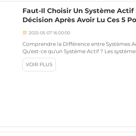
Faut-Il Choisir Un Système Actif
Décision Après Avoir Lu Ces 5 Po
2025-05-07 16:00:00
Comprendre la Différence entre Systèmes Actif
Qu'est-ce qu'un Système Actif ? Les système
différemment car ils intègrent des composan
VOIR PLUS
qu'il n'atteigne les haut-parleurs. Cela sig
parleur dispose de son propre amplificateur
précision sonore et une réduction des pertes