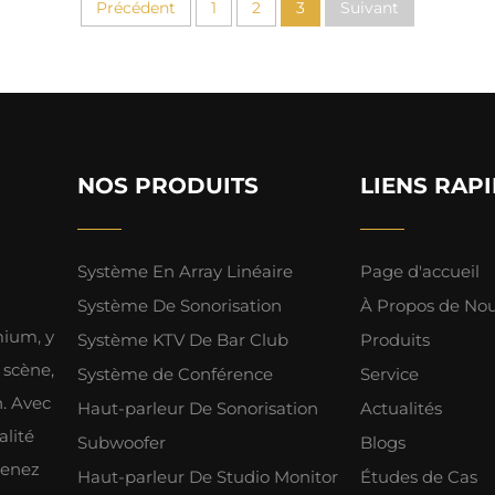
Précédent
1
2
3
Suivant
NOS PRODUITS
LIENS RAP
Système En Array Linéaire
Page d'accueil
Système De Sonorisation
À Propos de No
mium, y
Système KTV De Bar Club
Produits
 scène,
Système de Conférence
Service
h. Avec
Haut-parleur De Sonorisation
Actualités
alité
Subwoofer
Blogs
tenez
Haut-parleur De Studio Monitor
Études de Cas