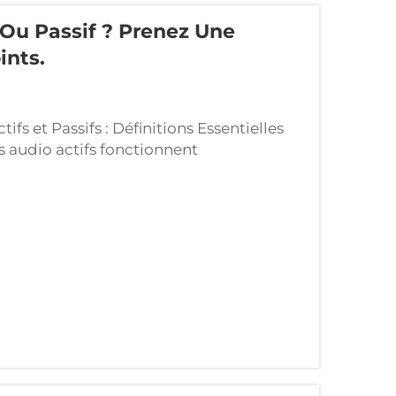
 Ou Passif ? Prenez Une
ints.
s et Passifs : Définitions Essentielles
s audio actifs fonctionnent
ts alimentés qui amplifient le son avant
nifie généralement que chaque haut-
 intégré, ce qui permet une meilleure
 de signal.