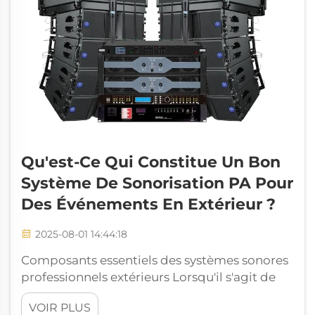
Qu'est-Ce Qui Constitue Un Bon
Système De Sonorisation PA Pour
Des Événements En Extérieur ?
2025-08-01 14:44:18
Composants essentiels des systèmes sonores
professionnels extérieurs Lorsqu'il s'agit de
diffuser un son cristallin dans des espaces
VOIR PLUS
ouverts, un système sonore PA pour