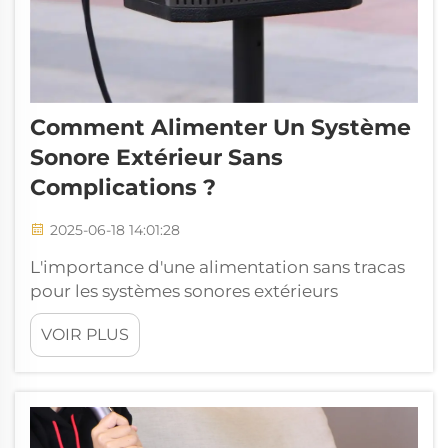
Comment Alimenter Un Système
Sonore Extérieur Sans
Complications ?
2025-06-18 14:01:28
L'importance d'une alimentation sans tracas
pour les systèmes sonores extérieurs
Pourquoi une alimentation fiable est
VOIR PLUS
essentielle pour l'audio en extérieur Avoir une
source électrique fiable fait toute la
différence pour assurer une bonne qualité
sonore lors d'événements en plein air. Des
pannes de courant pendant les...