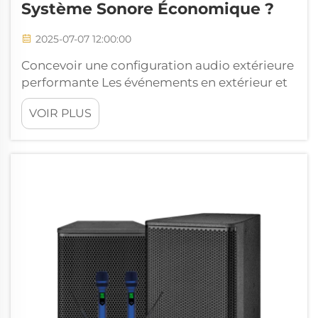
Système Sonore Économique ?
2025-07-07 12:00:00
Concevoir une configuration audio extérieure
performante Les événements en extérieur et
les représentations scéniques nécessitent des
VOIR PLUS
systèmes sonores capables de délivrer un son
clair et puissant sur de grands espaces
ouverts. Qu'il s'agisse d'un concert, d'un
mariage, d'une fête communautaire ou d'un
événement d'entreprise, une installation bien
conçue...