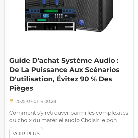
Guide D'achat Système Audio :
De La Puissance Aux Scénarios
D'utilisation, Évitez 90 % Des
Pièges
2025-07-01 14:00:28
Comment s'y retrouver parmi les complexités
du choix du matériel audio Choisir le bon
système sonore peut s'avérer une tâche
VOIR PLUS
ardue, surtout compte tenu de la grande