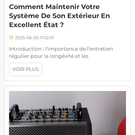
Comment Maintenir Votre
Système De Son Extérieur En
Excellent État ?
2025-06-30 11:02:01
Introduction : l'importance de l'entretien
régulier pour la longévité et les
performances. Tout comme n'importe quel
VOIR PLUS
produit installé, la clé pour que votre système
sonore extérieur dure longtemps et
fonctionne parfaitement réside dans
l'entretien. Chacune de ces pièces, i...