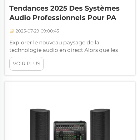
Tendances 2025 Des Systèmes
Audio Professionnels Pour PA
2025-07-29 09:00:45
Explorer le nouveau paysage de la
technologie audio en direct Alors que les
normes de prestation et de diffusion en
VOIR PLUS
direct continuent d'évoluer, les attentes en
matière de systèmes audio professionnels PA
ont considérablement augmenté. Qu'il
s'agisse d'un concert de grande envergure ou
d'un événement de taille moyenne, les
exigences sont élevées...