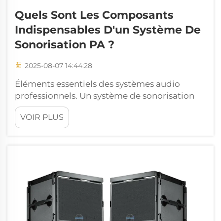
Quels Sont Les Composants
Indispensables D'un Système De
Sonorisation PA ?
2025-08-07 14:44:28
Éléments essentiels des systèmes audio
professionnels. Un système de sonorisation
PA bien conçu constitue le pilier de tout
VOIR PLUS
événement en direct, lieu ou installation où le
son doit être diffusé à un public. Comprendre
les composants fondamentaux qui
constituent un...