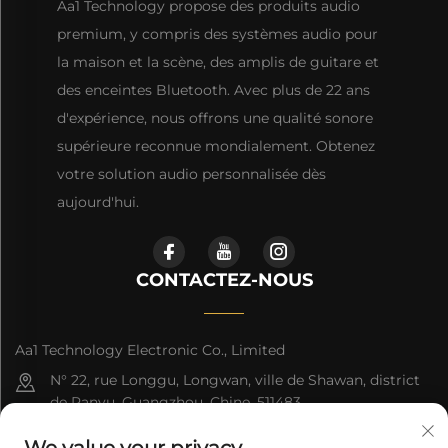
Aa1 Technology propose des produits audio
premium, y compris des systèmes audio pour
la maison et la scène, des amplis de guitare et
des enceintes Bluetooth. Avec plus de 22 ans
d'expérience, nous offrons une qualité sonore
supérieure reconnue mondialement. Obtenez
votre solution audio personnalisée dès
aujourd'hui.
CONTACTEZ-NOUS
Aa1 Technology Electronic Co., Limited
N° 22, rue Longgu, Longwan, ville de Shawan, district
de Panyu, Guangzhou, Chine, 511483
+86-19588875523