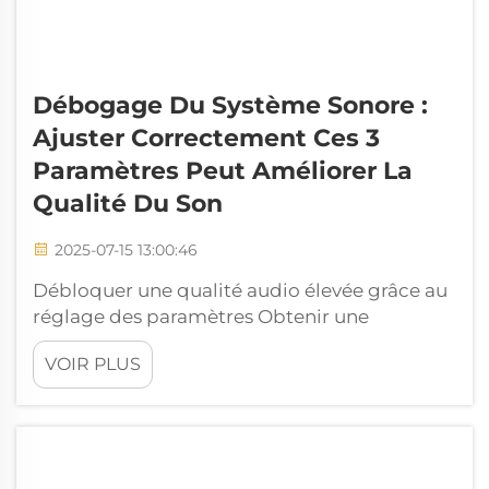
Débogage Du Système Sonore :
Ajuster Correctement Ces 3
Paramètres Peut Améliorer La
Qualité Du Son
2025-07-15 13:00:46
Débloquer une qualité audio élevée grâce au
réglage des paramètres Obtenir une
excellente qualité sonore ne passe pas
VOIR PLUS
toujours par l'achat du système sonore le plus
onéreux. Très souvent, la clé réside dans
l'ajustement fin de votre matériel existant.
Que vous soyez en train d'installant...