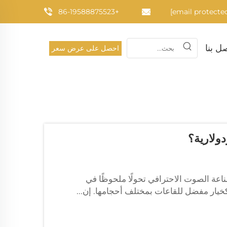
+86-19588875523
ل بنا
احصل على عرض سعر
ولارية؟
اعة الصوت الاحترافي تحولًا ملحوظًا في