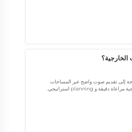
حاجة إلى تقديم صوت واضح عبر المساحات
المفتوحة، تتطلب أنظمة الصوت العامة (PA) للفعاليات الخارجية مراعاة دقيقة و planning استراتيجي.