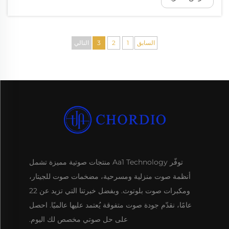
الشخص إلى الموسيقى بانتظام، فإنه يحتاج إلى نظام
يوفر جودة صوت دقيقة وواضحة.
السابق
1
2
3
التالي
توفّر Aa1 Technology منتجات صوتية مميزة تشمل
أنظمة صوت منزلية ومسرحية، مضخمات صوت للجيتار،
ومكبرات صوت بلوتوث. وبفضل خبرتنا التي تزيد عن 22
عامًا، نقدّم جودة صوت متفوقة يُعتمد عليها عالميًا. احصل
على حل صوتي مخصص لك اليوم.