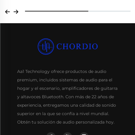
Aa1 Technology ofrece productos de audio
premium, incluidos sistemas de audio para el
hogar y el escenario, amplificadores de guitarra
y altavoces Bluetooth. Con más de 22 años de
experiencia, entregamos una calidad de sonido
superior en la que se confía a nivel mundial.
Obtén tu solución de audio personalizada hoy.