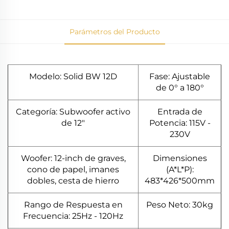
Parámetros del Producto
Modelo: Solid BW 12D
Fase: Ajustable
de 0° a 180°
Categoría: Subwoofer activo
Entrada de
de 12"
Potencia: 115V -
230V
Woofer: 12-inch de graves,
Dimensiones
cono de papel, imanes
(A*L*P):
dobles, cesta de hierro
483*426*500mm
Rango de Respuesta en
Peso Neto: 30kg
Frecuencia: 25Hz - 120Hz