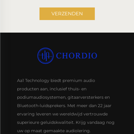
VERZENDEN
Aa1 Technology biedt premium audio
producten aan, inclusief thuis- en
podiumaudiosystemen, gitaarversterkers en
Bluetooth-luidsprekers. Met meer dan 22 jaar
ervaring leveren we wereldwijd vertrouwde
superieure geluidskwaliteit. Krijg vandaag nog
uw op maat gemaakte audiolering.