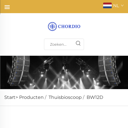
NL
Start>
Producten
/
Thuisbioscoop
/
BW12D