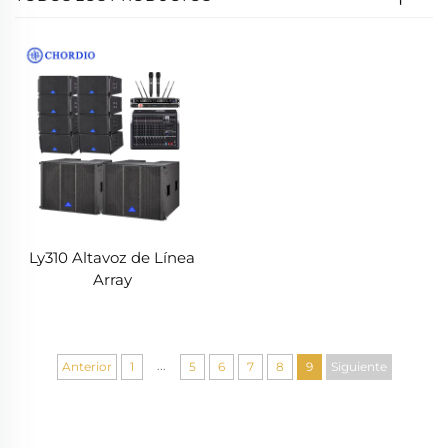
Ly310 Altavoz de Línea
Array
...
Anterior
1
5
6
7
8
9
Siguiente