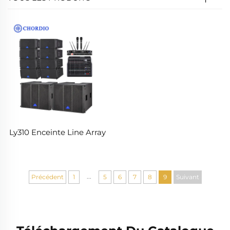
Ly310 Enceinte Line Array
...
Précédent
1
5
6
7
8
9
Suivant