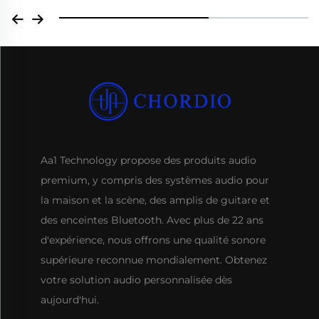
Aa1 Technology propose des produits audio
premium, y compris des systèmes audio pour
la maison et la scène, des amplis de guitare et
des enceintes Bluetooth. Avec plus de 22 ans
d'expérience, nous offrons une qualité sonore
supérieure reconnue mondialement. Obtenez
votre solution audio personnalisée dès
aujourd'hui.