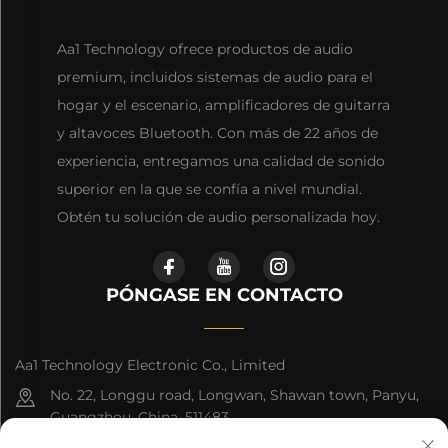
Aa1 Technology ofrece productos de audio
premium, incluidos sistemas de audio para el
hogar y el escenario, amplificadores de guitarra
y altavoces Bluetooth. Con más de 22 años de
experiencia, entregamos una calidad de sonido
superior en la que se confía a nivel mundial.
Obtén tu solución de audio personalizada hoy.
PÓNGASE EN CONTACTO
Aa1 Technology Electronic Co., Limited
No. 22, Longgu road, Longwan, Shawan town, Panyu,
Guangzhou, China, 511483