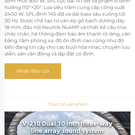
định mức 850 W, SPL cực đại 141 dB và phạm vi định
hướng 110°×20°. Loa siêu trầm cung cấp công suất
2400 W, SPL đỉnh 145 dB và dải bass sâu xuống tới
30 Hz. Được chế tạo từ ván ép gỗ bạch dương dày
18 mm, đầu nối Neutrik NL4MP và thiết kế cấu trúc
chắc chắn, hệ thống đảm bảo âm thanh rõ ràng, cân
bằng, tầm phóng xa, độ ổn định cao cũng như độ
bền đáng tin cậy cho các buổi hòa nhạc, chuyến lưu
diễn, sân vận động và lắp đặt cố định.
Nhận Báo Giá
Tham số sản phẩm