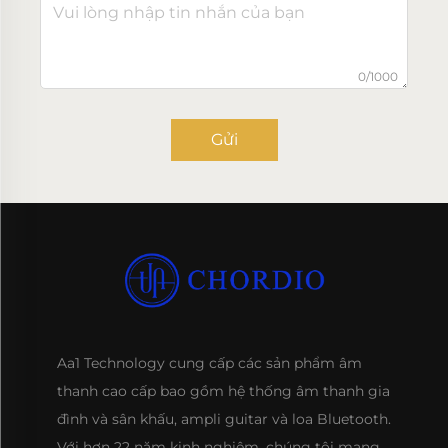
0/1000
Gửi
Aa1 Technology cung cấp các sản phẩm âm
thanh cao cấp bao gồm hệ thống âm thanh gia
đình và sân khấu, ampli guitar và loa Bluetooth.
Với hơn 22 năm kinh nghiệm, chúng tôi mang