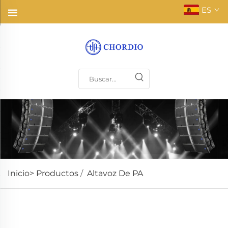
ES
Inicio>
Productos
/
Altavoz De PA
Reforzamiento de sonido de alta sensibilidad,