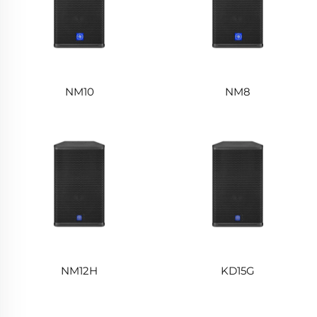
NM10
NM8
NM12H
KD15G