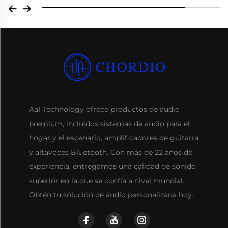
Aa1 Technology ofrece productos de audio
premium, incluidos sistemas de audio para el
hogar y el escenario, amplificadores de guitarra
y altavoces Bluetooth. Con más de 22 años de
experiencia, entregamos una calidad de sonido
superior en la que se confía a nivel mundial.
Obtén tu solución de audio personalizada hoy.