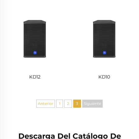
KD12
KD10
Anterior
1
2
3
Siguiente
Descarga Del Catálogo De