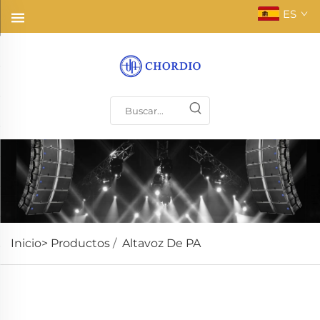
ES
Inicio>
Productos
/
Altavoz De PA
Reforzamiento de sonido de alta sensibilidad,