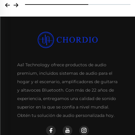
Aa1 Technology ofrece productos de audio
premium, incluidos sistemas de audio para el
hogar y el escenario, amplificadores de guitarra
y altavoces Bluetooth. Con más de 22 años de
experiencia, entregamos una calidad de sonido
superior en la que se confía a nivel mundial.
Obtén tu solución de audio personalizada hoy.