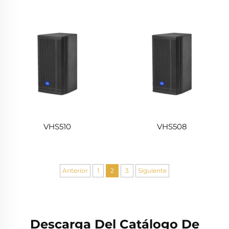
VHS510
VHS508
Anterior
1
2
3
Siguiente
Descarga Del Catálogo De