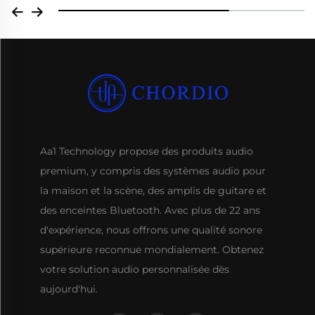
Aa1 Technology propose des produits audio
premium, y compris des systèmes audio pour
la maison et la scène, des amplis de guitare et
des enceintes Bluetooth. Avec plus de 22 ans
d'expérience, nous offrons une qualité sonore
supérieure reconnue mondialement. Obtenez
votre solution audio personnalisée dès
aujourd'hui.