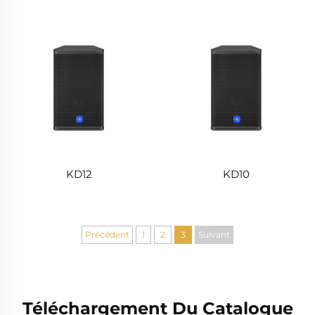
KD12
KD10
Précédent
1
2
3
Suivant
Téléchargement Du Catalogue