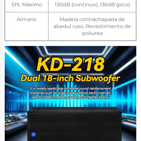
SPL Máximo
130dB (continuo), 136dB (pico)
Armario
Madera contrachapada de
abedul ruso, Revestimiento de
poliurea