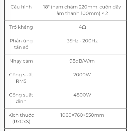
Cấu hình
18" (nam châm 220mm, cuộn dây
âm thanh 100mm) × 2
Trở kháng
4Ω
Phản ứng
35Hz - 200Hz
tần số
Nhạy cảm
98dB/W/m
Công suất
2000W
RMS
Công suất
4800W
đỉnh
Kích thước
1060×760×550mm
(RxCxS)