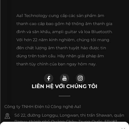
Aa1 Technology cung cấp các sản phẩm âm
thanh cao cấp bao gồm hệ thống âm thanh gia
đình và sân khấu, ampli guitar và loa Bluetooth.
Với hơn 22 năm kinh nghiệm, chúng tôi mang
đến chất lượng âm thanh tuyệt hảo được tin
dùng trên toàn cầu. Hãy nhận giải pháp âm
thanh tùy chỉnh của bạn ngay hôm nay.
LIÊN HỆ VỚI CHÚNG TÔI
Công ty TNHH Điện tử Công nghệ Aa1
Số 22, đường Longgu, Longwan, thị trấn Shawan, quận
Panyu, thành phố Quảng Châu, Trung Quốc, 511483