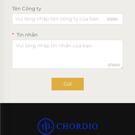
Tên Công ty
0/200
Tin nhắn
0/1000
Gửi