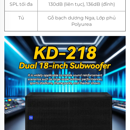
SPL tối đa
130dB (liên tục), 136dB (đỉnh)
Tủ
Gỗ bạch dương Nga, Lớp phủ
Polyurea