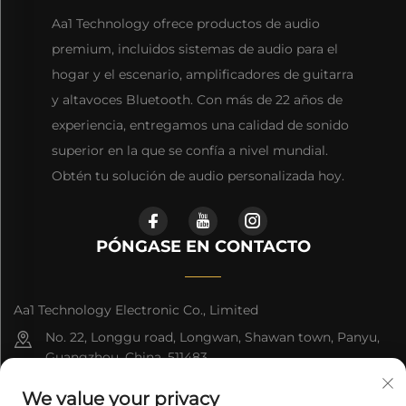
Aa1 Technology ofrece productos de audio
premium, incluidos sistemas de audio para el
hogar y el escenario, amplificadores de guitarra
y altavoces Bluetooth. Con más de 22 años de
experiencia, entregamos una calidad de sonido
superior en la que se confía a nivel mundial.
Obtén tu solución de audio personalizada hoy.
PÓNGASE EN CONTACTO
Aa1 Technology Electronic Co., Limited
No. 22, Longgu road, Longwan, Shawan town, Panyu,
Guangzhou, China, 511483
+86-19588875523
We value your privacy