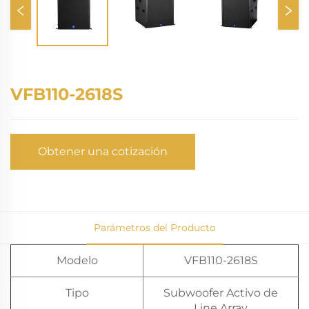
VFB110-2618S
Obtener una cotización
Parámetros del Producto
Modelo
VFB110-2618S
Tipo
Subwoofer Activo de
Line Array