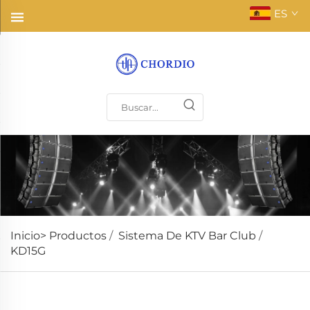
ES
Inicio>
Productos
/
Sistema De KTV Bar Club
/
KD15G