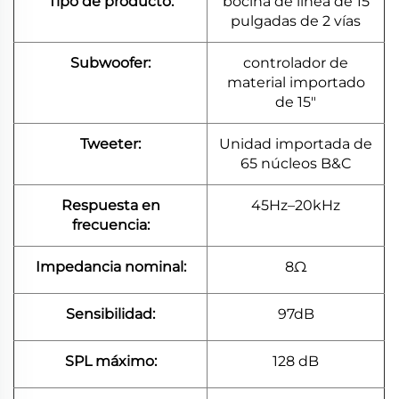
Tipo de producto:
bocina de línea de 15
pulgadas de 2 vías
Subwoofer:
controlador de
material importado
de 15"
Tweeter:
Unidad importada de
65 núcleos B&C
Respuesta en
45Hz–20kHz
frecuencia:
Impedancia nominal:
8Ω
Sensibilidad:
97dB
SPL máximo:
128 dB