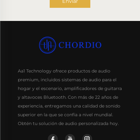
Enviar
Aa1 Technology ofrece productos de audio
premium, incluidos sistemas de audio para el
hogar y el escenario, amplificadores de guitarra
y altavoces Bluetooth. Con más de 22 años de
experiencia, entregamos una calidad de sonido
superior en la que se confía a nivel mundial.
Obtén tu solución de audio personalizada hoy.