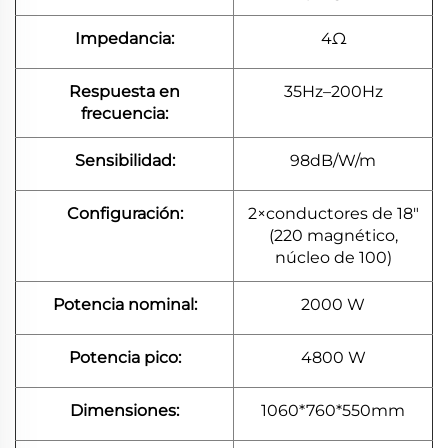
Impedancia:
4Ω
Respuesta en
35Hz–200Hz
frecuencia:
Sensibilidad:
98dB/W/m
Configuración:
2×conductores de 18"
(220 magnético,
núcleo de 100)
Potencia nominal:
2000 W
Potencia pico:
4800 W
Dimensiones:
1060*760*550mm