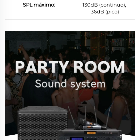
SPL máximo:
130dB (continuo),
136dB (pico)