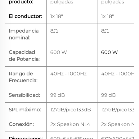
producto:
pulgadas
pulgadas
El conductor:
1x 18"
1x 18"
Impedancia
8Ω
8Ω
nominal:
Capacidad
600 W
600 W
de Potencia:
Rango de
40Hz - 1000Hz
40Hz - 1000Hz
Frecuencia:
Sensibilidad:
99 dB
99 dB
SPL máximo:
127dB/pico133dB
127dB/pico133
Conexión:
2x Speakon NL4
2x Speakon NL
Dimensiones:
600x645x581mm
637x600x542