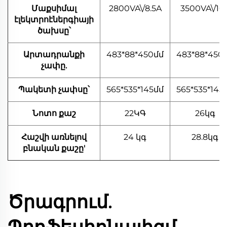
Մաքսիմալ
2800VA\/8.5A
3500VA\/10
էլեկտրոէներգիայի
ծախսը՝
Արտադրանքի
483*88*450մմ
483*88*450
չափը.
Պակետի չափսը՝
565*535*145մմ
565*535*145
Նոտո քաշ
22ԿԳ
26կգ
Հաշվի առնելով
24 կգ
28.8կգ
բնական քաշը'
Ծրագրում.