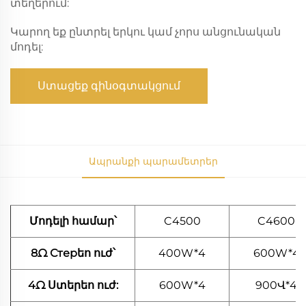
տեղերում:
Կարող եք ընտրել երկու կամ չորս անցունական
մոդել:
Ստացեք գինօգտակցում
Ապրանքի պարամետրեր
Մոդելի համար՝
C4500
C4600
8Ω Стерեո ուժ՝
400W*4
600W*4
4Ω Ստերեո ուժ:
600W*4
900Վ*4