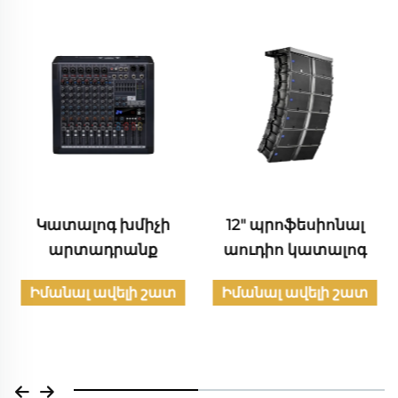
Ծուգահանդեսների համակարգեր
Երգացույցներ
Տունային թեատրեր
Բարեր և KTV
ոգ խմիչի
12" պրոֆեսիոնալ
Քաղաքա
ադրանք
աուդիո կատալոգ
աու
Հանդիսացող համակարգեր
արտադ
 ավելի շատ
Իմանալ ավելի շատ
կատ
Իմանալ ա