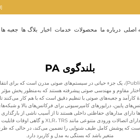
[email protected]
 اصلی
درباره ما
محصولات
خدمات
اخبار
بلاگ ها
جعبه ها
بلندگوی PA
یک بلندگوی PA، یا بلندگوی آدرس عمومی (Public Address)، یک جزء حیاتی در سیستم‌های ص
ختار مقاوم و مهندسی صوتی پیشرفته هستند که به‌منظور پخش مؤثر ص
س‌های پایین، درایورهای کامپرسیونی برای فرکانس‌های بالا و شبکه‌های
ها دارای مدارهای حفاظتی داخلی هستند تا از آسیب ناشی از بارگذار
انعطاف‌پذیر برای نصب آسان بهره می‌برند. این بلند
رکانسی معمولاً از ۴۵ هرتز تا ۲۰ کیلوهرتز است که پوشش کامل طیف شنوایی را تضمین می‌کند
متغیر باشد که بستگی به مدل و کاربرد دارد.