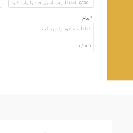
0/100
پیام
0/1000