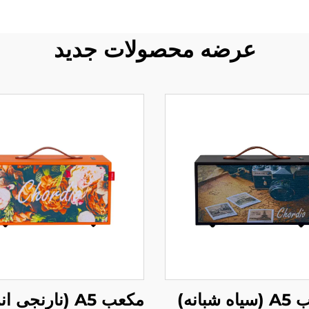
عرضه محصولات جدید
 شبانه)
مکعب A5 (نارنجی انرژیک)