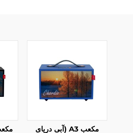
مکعب A5 (سیاه
مکعب A3 (آبی دریای