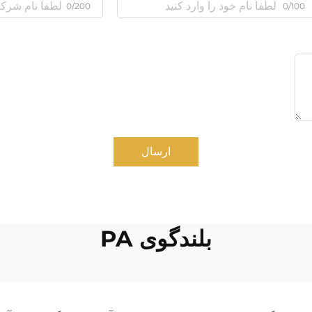
0/200
0/100
ارسال
بلندگوی PA