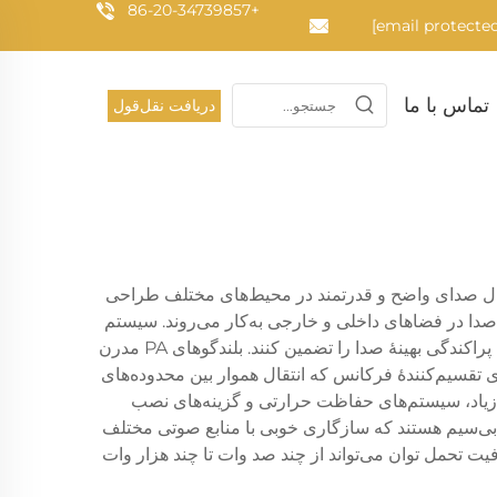
+86-20-34739857
تماس با ما
دریافت نقل‌قول
وتی مدرن است که برای انتقال صدای واضح و قدرتمند در محیط‌های مختلف طراحی
دا در فضاهای داخلی و خارجی به‌کار می‌روند. سیستم
معمولاً شامل درایورهای با کیفیت بالا، فناوری تقویت‌کنندهٔ کارآمد و جعبه‌های صوتی با تنظیم دقیق است که با هم کار می‌کنند تا پراکندگی بهینهٔ صدا را تضمین کنند. بلندگوهای PA مدرن
 تقسیم‌کنندهٔ فرکانس که انتقال هموار بین محدوده‌های
ی زیاد، سیستم‌های حفاظت حرارتی و گزینه‌های نصب
گوها دارای اتصالات ورودی متنوعی مانند XLR، TRS و گاهی اوقات قابلیت بی‌سیم هستند که سازگاری خوبی با منابع صوتی مختلف
، در حالی که ظرفیت تحمل توان می‌تواند از چند صد وات تا چند هزار وات