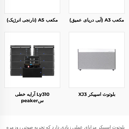
مکعب A3 (آبی دریای عمیق)
مکعب A5 (نارنجی انرژیک)
بلوتوث اسپیکر XJ3
Ly310 آرایه خطی
سpeaker
بلوتوث اسپیکر مزایای عملی زیادی دارد که تجربه صوتی روزمره