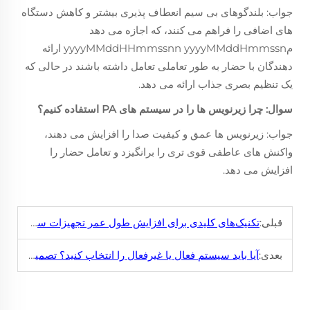
جواب: بلندگوهای بی سیم انعطاف پذیری بیشتر و کاهش دستگاه
های اضافی را فراهم می کنند، که اجازه می دهد
مyyyyMMddHHmmssnn yyyyMMddHmmssn ارائه
دهندگان با حضار به طور تعاملی تعامل داشته باشند در حالی که
یک تنظیم بصری جذاب ارائه می دهد.
سوال: چرا زیرنویس ها را در سیستم های PA استفاده کنیم؟
جواب: زیرنویس ها عمق و کیفیت صدا را افزایش می دهند،
واکنش های عاطفی قوی تری را برانگیزد و تعامل حضار را
افزایش می دهد.
قبلی:
تکنیک‌های کلیدی برای افزایش طول عمر تجهیزات سیستم صدا
بعدی:
آیا باید سیستم فعال یا غیرفعال را انتخاب کنید؟ تصمیم خود را پس از خواندن این 5 نکته بگیرید