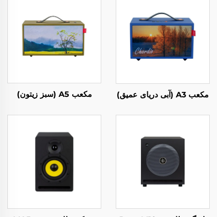
مکعب A5 (سبز زیتون)
مکعب A3 (آبی دریای عمیق)