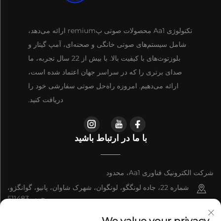
تکنولوژی Aa1 محصولات صوتی پremium ارائه می‌دهد،
شامل سیستم‌های صوتی خانگی و صحنه‌ای، آمپ گیتار و
بلوزتوث‌های با کیفیت بالا. با بیش از 22 سال تجربه، ما
صدای برتری را که در سراسر جهان اعتماد شده است،
ارائه می‌دهیم. امروزه راه‌حل صوتی سفارشی خود را
دریافت کنید.
با ما در ارتباط باشید
شرکت الکترونیک فناوری Aa1، محدود
شماره 22، جاده لونگگو، لونگوان، شهرک شاوان، پانیو، گوانگژو،
چین، 511483
+86-13543438471