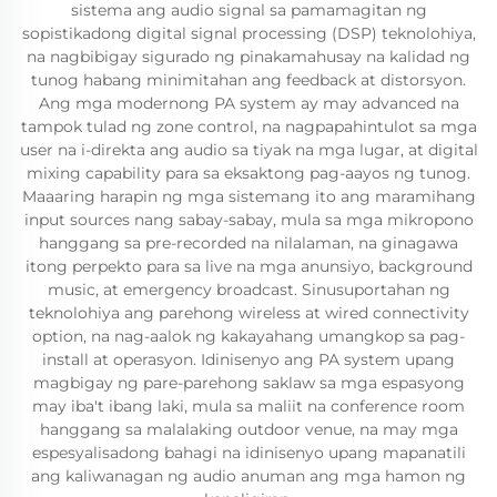
sistema ang audio signal sa pamamagitan ng
sopistikadong digital signal processing (DSP) teknolohiya,
na nagbibigay sigurado ng pinakamahusay na kalidad ng
tunog habang minimitahan ang feedback at distorsyon.
Ang mga modernong PA system ay may advanced na
tampok tulad ng zone control, na nagpapahintulot sa mga
user na i-direkta ang audio sa tiyak na mga lugar, at digital
mixing capability para sa eksaktong pag-aayos ng tunog.
Maaaring harapin ng mga sistemang ito ang maramihang
input sources nang sabay-sabay, mula sa mga mikropono
hanggang sa pre-recorded na nilalaman, na ginagawa
itong perpekto para sa live na mga anunsiyo, background
music, at emergency broadcast. Sinusuportahan ng
teknolohiya ang parehong wireless at wired connectivity
option, na nag-aalok ng kakayahang umangkop sa pag-
install at operasyon. Idinisenyo ang PA system upang
magbigay ng pare-parehong saklaw sa mga espasyong
may iba't ibang laki, mula sa maliit na conference room
hanggang sa malalaking outdoor venue, na may mga
espesyalisadong bahagi na idinisenyo upang mapanatili
ang kaliwanagan ng audio anuman ang mga hamon ng