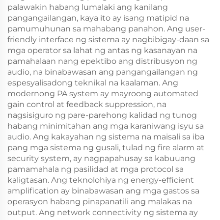
palawakin habang lumalaki ang kanilang
pangangailangan, kaya ito ay isang matipid na
pamumuhunan sa mahabang panahon. Ang user-
friendly interface ng sistema ay nagbibigay-daan sa
mga operator sa lahat ng antas ng kasanayan na
pamahalaan nang epektibo ang distribusyon ng
audio, na binabawasan ang pangangailangan ng
espesyalisadong teknikal na kaalaman. Ang
modernong PA system ay mayroong automated
gain control at feedback suppression, na
nagsisiguro ng pare-parehong kalidad ng tunog
habang minimitahan ang mga karaniwang isyu sa
audio. Ang kakayahan ng sistema na maisali sa iba
pang mga sistema ng gusali, tulad ng fire alarm at
security system, ay nagpapahusay sa kabuuang
pamamahala ng pasilidad at mga protocol sa
kaligtasan. Ang teknolohiya ng energy-efficient
amplification ay binabawasan ang mga gastos sa
operasyon habang pinapanatili ang malakas na
output. Ang network connectivity ng sistema ay