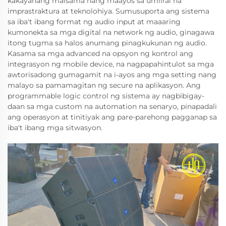
kakayahang maisama nang maayos sa umiiral na
imprastraktura at teknolohiya. Sumusuporta ang sistema
sa iba't ibang format ng audio input at maaaring
kumonekta sa mga digital na network ng audio, ginagawa
itong tugma sa halos anumang pinagkukunan ng audio.
Kasama sa mga advanced na opsyon ng kontrol ang
integrasyon ng mobile device, na nagpapahintulot sa mga
awtorisadong gumagamit na i-ayos ang mga setting nang
malayo sa pamamagitan ng secure na aplikasyon. Ang
programmable logic control ng sistema ay nagbibigay-
daan sa mga custom na automation na senaryo, pinapadali
ang operasyon at tinitiyak ang pare-parehong pagganap sa
iba't ibang mga sitwasyon.