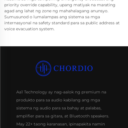
priority override capability, upang matiyak na marating
agad ang lahat ng zone ng mahahalagang anunsyo.
Sumusunod o lumalampas ang sistema sa mga
internasyonal na safety standard para sa public address at
voice evacuation system.
Aa1 Technology ay nag-aalok ng premium na
produkto para sa audio kabilang ang mga
sistema ng audio para sa bahay at palabas,
amplifier para sa gitara, at Bluetooth speakers.
May 22+ taong karanasan, ipinapakita namin