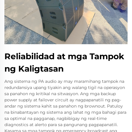
Reliabilidad at mga Tampok
ng Kaligtasan
Ang sistema ng PA audio ay may maramihang tampok na
redundansiya upang tiyakin ang walang tigil na operasyon
sa panahon ng kritikal na sitwasyon. Ang mga backup
power supply at failover circuit ay nagpapanatili ng pag-
andar ng sistema kahit sa panahon ng brownout. Patuloy
na binabantayan ng sistema ang lahat ng mga bahagi para
sa optimal na pagganap, nagbibigay ng real-time
diagnostics at alerto para sa pangunang pagpapanatili.
Kasama sa mga tampok ng emergency broadcast ang