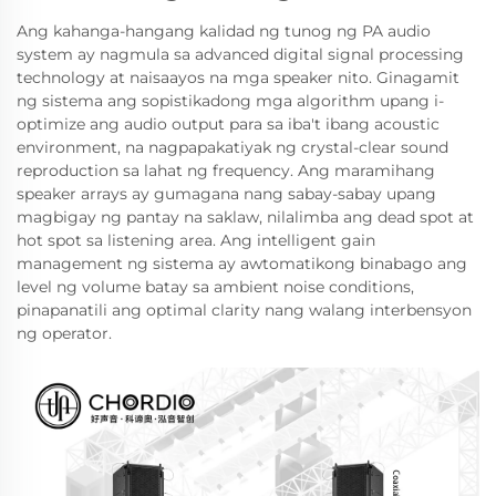
Ang kahanga-hangang kalidad ng tunog ng PA audio
system ay nagmula sa advanced digital signal processing
technology at naisaayos na mga speaker nito. Ginagamit
ng sistema ang sopistikadong mga algorithm upang i-
optimize ang audio output para sa iba't ibang acoustic
environment, na nagpapakatiyak ng crystal-clear sound
reproduction sa lahat ng frequency. Ang maramihang
speaker arrays ay gumagana nang sabay-sabay upang
magbigay ng pantay na saklaw, nilalimba ang dead spot at
hot spot sa listening area. Ang intelligent gain
management ng sistema ay awtomatikong binabago ang
level ng volume batay sa ambient noise conditions,
pinapanatili ang optimal clarity nang walang interbensyon
ng operator.