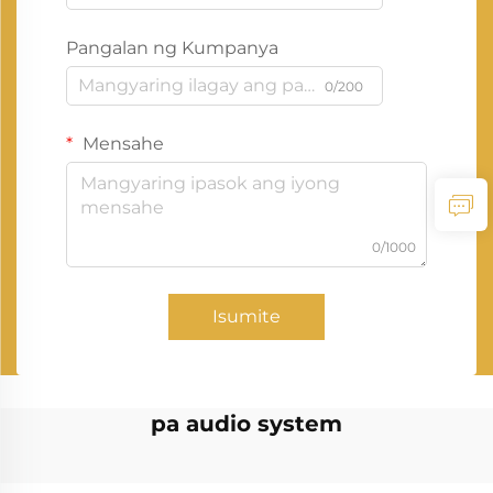
Pangalan ng Kumpanya
0/200
Mensahe
0/1000
Isumite
pa audio system