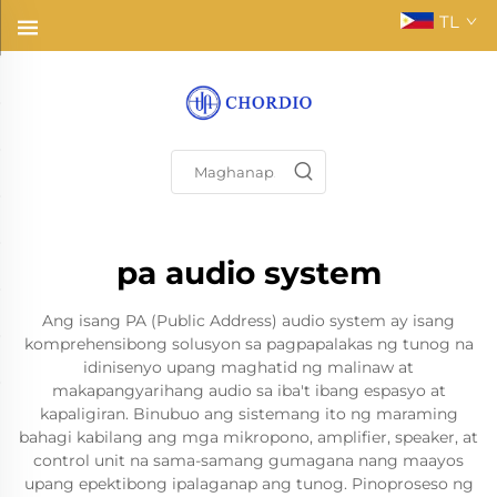
TL
pa audio system
Ang isang PA (Public Address) audio system ay isang
komprehensibong solusyon sa pagpapalakas ng tunog na
idinisenyo upang maghatid ng malinaw at
makapangyarihang audio sa iba't ibang espasyo at
kapaligiran. Binubuo ang sistemang ito ng maraming
bahagi kabilang ang mga mikropono, amplifier, speaker, at
control unit na sama-samang gumagana nang maayos
upang epektibong ipalaganap ang tunog. Pinoproseso ng