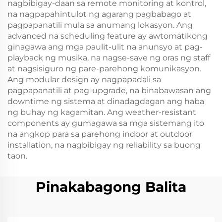
nagbibigay-daan sa remote monitoring at kontrol,
na nagpapahintulot ng agarang pagbabago at
pagpapanatili mula sa anumang lokasyon. Ang
advanced na scheduling feature ay awtomatikong
ginagawa ang mga paulit-ulit na anunsyo at pag-
playback ng musika, na nagse-save ng oras ng staff
at nagsisiguro ng pare-parehong komunikasyon.
Ang modular design ay nagpapadali sa
pagpapanatili at pag-upgrade, na binabawasan ang
downtime ng sistema at dinadagdagan ang haba
ng buhay ng kagamitan. Ang weather-resistant
components ay gumagawa sa mga sistemang ito
na angkop para sa parehong indoor at outdoor
installation, na nagbibigay ng reliability sa buong
taon.
Pinakabagong Balita