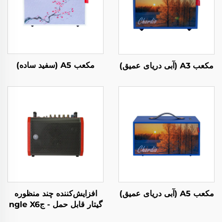
مکعب A5 (سفید ساده)
مکعب A3 (آبی دریای عمیق)
مکعب A5 (آبی دریای عمیق)
افزایش‌کننده چند منظوره
گیتار قابل حمل - جngle X6
(قرمز)