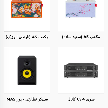
مکعب A5 (سفید ساده)
مکعب A5 (نارنجی انرژیک)
سری C، 4 کانال
سپیکر نظارتی - پور MA5