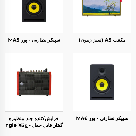
مکعب A5 (سبز زیتون)
سپیکر نظارتی - پور MA5
سپیکر نظارتی - پور MA6
افزایش‌کننده چند منظوره
گیتار قابل حمل - جngle X6
(قرمز)