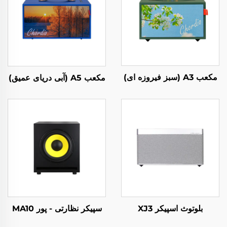
مکعب A3 (سبز فیروزه ای)
مکعب A5 (آبی دریای عمیق)
بلوتوث اسپیکر XJ3
سپیکر نظارتی - پور MA10