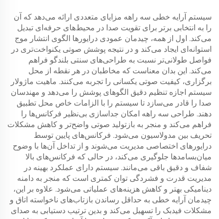
سیستم آرایه خطی سه راهه مزایای متعددی ارائه می‌دهد که آن
را به انتخابی برتر برای تقویت صدا در محیط‌های حرفه‌ای تبدیل
می‌کند. اول از همه، چیدمان عمودی درایورها الگوی انتشار موج
استوانه‌ای ایجاد می‌کند و در نتیجه پوشش صوتی یکنواخت‌تری در
فواصل طولانی‌تر نسبت به طراحی‌های سنتی بلندگو فراهم
می‌کند. این بدان معناست که مخاطبان در هر نقطه از محل
برگزاری، کیفیت صوتی یکسانی را تجربه می‌کنند. ماهیت ماژولار
سیستم اجازه تنظیم دقیق الگوهای پوشش را می‌دهد و مهندسان
صدا را قادر می‌سازد تا سیستم را با الزامات خاص محل تطبیق
دهند. طراحی سه راهه امکان جداسازی بی‌نظیر فرکانس‌ها را
فراهم می‌کند و منجر به بازتولید صوتی واضح‌تر و کاهش مشکلات
تحریف بین مدولا‌سیون می‌شود. فرکانس‌های پایین توسط
درایورهای اختصاصی مدیریت می‌شوند و از تداخل آن‌ها با وضوح
میان‌بسامدها جلوگیری می‌کند، در حالی که فرکانس‌های بالا
شفاف و دقیق باقی می‌مانند. سیستم دارای عملکرد بهینه در
مدیریت قدرت و فشردگی توان کمتری است که منجر به دامنه
دینامیکی بهتر و کاهش هزینه‌های عملیاتی می‌شود. علاوه بر این،
چیدمان آرایه خطی به حداقل رساندن بازتاب‌های ناخواسته اتاق و
مشکلات فیدبک را تسهیل می‌کند و بدین ترتیب دستیابی به صدای