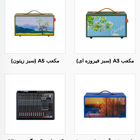
مکعب A3 (سبز فیروزه ای)
مکعب A5 (سبز زیتون)