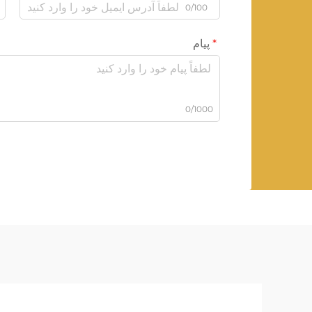
0/100
پیام
0/1000