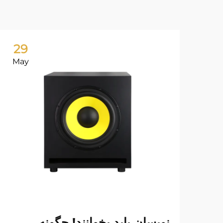
29
May
نویسان باید بخوانند! چگونه